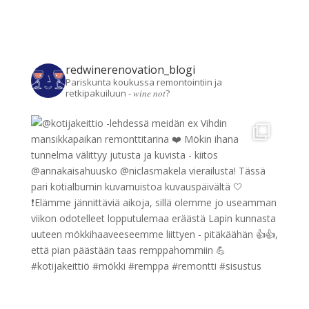
redwinerenovation_blogi
Pariskunta koukussa remontointiin ja
retkipakuiluun - 𝑤𝑖𝑛𝑒 𝑛𝑜𝑡?