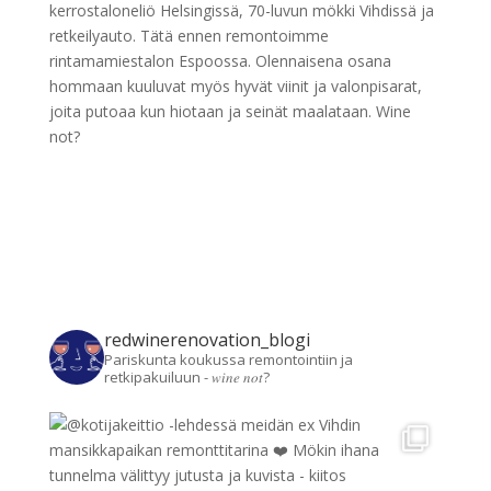
kerrostaloneliö Helsingissä, 70-luvun mökki Vihdissä ja
retkeilyauto. Tätä ennen remontoimme
rintamamiestalon Espoossa. Olennaisena osana
hommaan kuuluvat myös hyvät viinit ja valonpisarat,
joita putoaa kun hiotaan ja seinät maalataan. Wine
not?
redwinerenovation_blogi
Pariskunta koukussa remontointiin ja
retkipakuiluun - 𝑤𝑖𝑛𝑒 𝑛𝑜𝑡?