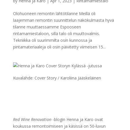
by
Henna ja Karo
|
Apr 1, 2023
|
Rintamamiestalo
Olohuoneen remontin lähtötilanne Meillä oli
laajemman remontin suunnittelun näkökulmasta hyvä
tilanne muuttaessamme Espooseen
rintamamiestaloon, sillä talo oli muuttovalmis.
Tekniikka oli suurimmilta osin kunnossa ja
pintamateriaaleja oli osin päivitetty viimeisen 15...
Kuvalähde: Cover Story / Karoliina Jääskeläinen
Red Wine Renovation
-blogin Henna ja Karo ovat
koukussa remontoimiseen ja käsissä on 50-luvun