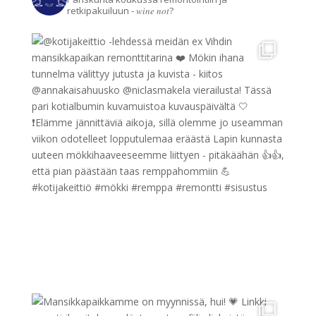
retkipakuiluun - 𝑤𝑖𝑛𝑒 𝑛𝑜𝑡?