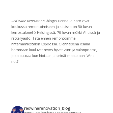
Red Wine Renovation
-blogin Henna ja Karo ovat
koukussa remontoimiseen ja käsissä on 50-luvun
kerrostaloneliö Helsingissä, 70-luvun mökki Vihdissä ja
retkeilyauto. Tätä ennen remontoimme
rintamamiestalon Espoossa. Olennaisena osana
hommaan kuuluvat myös hyvät viinit ja valonpisarat,
joita putoaa kun hiotaan ja seinät maalataan. Wine
not?
redwinerenovation_blogi
Pariskunta koukussa remontointiin ja