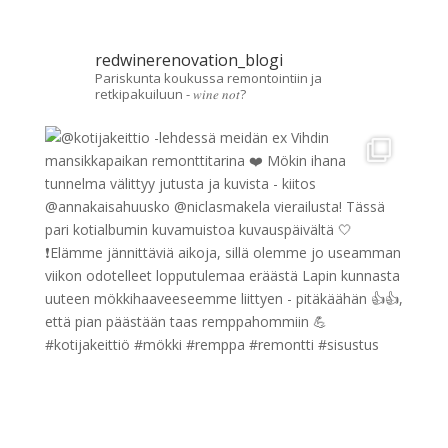
redwinerenovation_blogi
Pariskunta koukussa remontointiin ja
retkipakuiluun - 𝑤𝑖𝑛𝑒 𝑛𝑜𝑡?