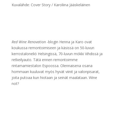
Kuvalähde: Cover Story / Karoliina Jääskeläinen
Red Wine Renovation
-blogin Henna ja Karo ovat
koukussa remontoimiseen ja käsissä on 50-luvun
kerrostaloneliö Helsingissä, 70-luvun mökki Vihdissä ja
retkeilyauto. Tätä ennen remontoimme
rintamamiestalon Espoossa. Olennaisena osana
hommaan kuuluvat myös hyvät viinit ja valonpisarat,
joita putoaa kun hiotaan ja seinät maalataan. Wine
not?