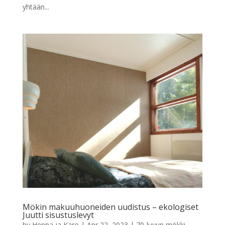
yhtään...
Mökin makuuhuoneiden uudistus – ekologiset
Juutti sisustuslevyt
by
Henna ja Karo
|
Apr 22, 2023
|
70-luvun mökki
,