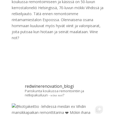
koukussa remontoimiseen ja käsissä on 50-luvun
kerrostaloneliö Helsingissä, 70-luvun mökki Vihdissä ja
retkeilyauto. Tätä ennen remontoimme
rintamamiestalon Espoossa. Olennaisena osana
hommaan kuuluvat myös hyvät viinit ja valonpisarat,
joita putoaa kun hiotaan ja seinät maalataan. Wine
not?
redwinerenovation_blogi
Pariskunta koukussa remontointiin ja
retkipakuiluun - 𝑤𝑖𝑛𝑒 𝑛𝑜𝑡?