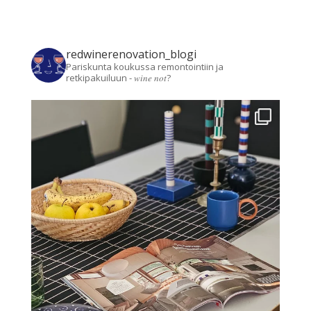
redwinerenovation_blogi
Pariskunta koukussa remontointiin ja
retkipakuiluun - 𝑤𝑖𝑛𝑒 𝑛𝑜𝑡?