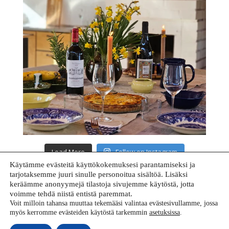
Load More
Follow on Instagram
Käytämme evästeitä käyttökokemuksesi parantamiseksi ja
tarjotaksemme juuri sinulle personoitua sisältöä. Lisäksi
keräämme anonyymejä tilastoja sivujemme käytöstä, jotta
voimme tehdä niistä entistä paremmat.
Voit milloin tahansa muuttaa tekemääsi valintaa evästesivullamme, jossa
myös kerromme evästeiden käytöstä tarkemmin
asetuksissa
.
Copyright 2023 – redwinerenovation.com