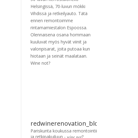
Helsingissä, 70-luvun mökki
Vihdissä ja retkeilyauto. Tätä
ennen remontoimme
rintamamiestalon Espoossa.
Olennaisena osana hommaan
kuuluvat myös hyvät viinit ja
valonpisarat, joita putoaa kun
hiotaan ja seinät maalataan.
Wine not?
redwinerenovation_blogi
Pariskunta koukussa remontointiin
ja retkipakuiluun - 𝑤𝑖𝑛𝑒 𝑛𝑜𝑡?