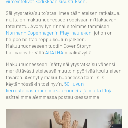
viimeistelivät kodikkaan sisustuksen
.
Säilytysratkaisu toistaa ilmeeltään eteisen ratkaisua,
mutta on makuuhuoneeseen sopivaan mittakaavan
toteutettu. Avohyllyn rinnalle toimme tammisen
Normann Copenhagenin Play-naulakon
, johon on
helppo heittää reppu koulun jälkeen.
Makuuhuoneeseen tuotiin Cover Storyn
harmaanvihreällä
AGATHA
maalisävyllä
Makuuhuoneeseen lisätty säilytysratkaisu vähensi
merkittävästi eteisessä muutoin pyörivää koululaisen
tavaraa. Avohylly makuuhuoneessa toimii siis
käytännössäkin tosi hyvin.
50-luvun
kerrostaloasunnon makuuhuoneita ja muita tiloja
esittelimme aiemmassa postauksessamme.