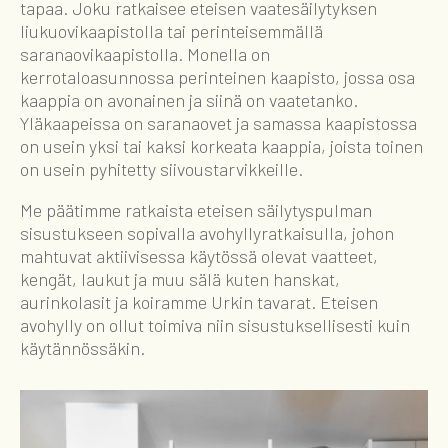
tapaa. Joku ratkaisee eteisen vaatesäilytyksen
liukuovikaapistolla tai perinteisemmällä
saranaovikaapistolla. Monella on
kerrotaloasunnossa perinteinen kaapisto, jossa osa
kaappia on avonainen ja siinä on vaatetanko.
Yläkaapeissa on saranaovet ja samassa kaapistossa
on usein yksi tai kaksi korkeata kaappia, joista toinen
on usein pyhitetty siivoustarvikkeille.
Me päätimme ratkaista eteisen säilytyspulman
sisustukseen sopivalla avohyllyratkaisulla, johon
mahtuvat aktiivisessa käytössä olevat vaatteet,
kengät, laukut ja muu sälä kuten hanskat,
aurinkolasit ja koiramme Urkin tavarat. Eteisen
avohylly on ollut toimiva niin sisustuksellisesti kuin
käytännössäkin.