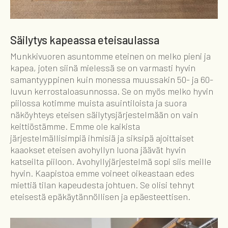
Säilytys kapeassa eteisaulassa
Munkkivuoren asuntomme eteinen on melko pieni ja
kapea, joten siinä mielessä se on varmasti hyvin
samantyyppinen kuin monessa muussakin 50- ja 60-
luvun kerrostaloasunnossa. Se on myös melko hyvin
piilossa kotimme muista asuintiloista ja suora
näköyhteys eteisen säilytysjärjestelmään on vain
keittiöstämme. Emme ole kaikista
järjestelmällisimpiä ihmisiä ja siksipä ajoittaiset
kaaokset eteisen avohyllyn luona jäävät hyvin
katseilta piiloon. Avohyllyjärjestelmä sopi siis meille
hyvin. Kaapistoa emme voineet oikeastaan edes
miettiä tilan kapeudesta johtuen. Se olisi tehnyt
eteisestä epäkäytännöllisen ja epäesteettisen.