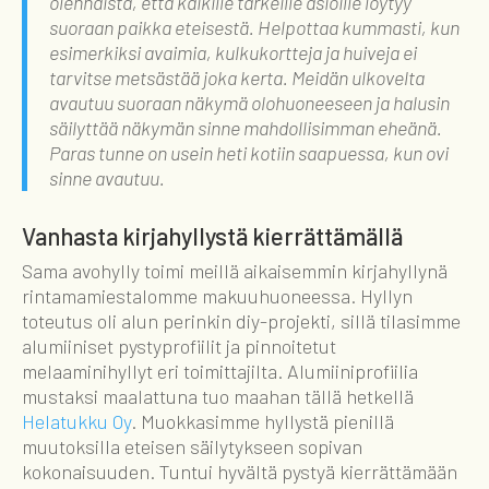
olennaista, että kaikille tärkeille asioille löytyy
suoraan paikka eteisestä. Helpottaa kummasti, kun
esimerkiksi avaimia, kulkukortteja ja huiveja ei
tarvitse metsästää joka kerta. Meidän ulkovelta
avautuu suoraan näkymä olohuoneeseen ja halusin
säilyttää näkymän sinne mahdollisimman eheänä.
Paras tunne on usein heti kotiin saapuessa, kun ovi
sinne avautuu.
Vanhasta kirjahyllystä kierrättämällä
Sama avohylly toimi meillä aikaisemmin kirjahyllynä
rintamamiestalomme makuuhuoneessa. Hyllyn
toteutus oli alun perinkin diy-projekti, sillä tilasimme
alumiiniset pystyprofiilit ja pinnoitetut
melaaminihyllyt eri toimittajilta. Alumiiniprofiilia
mustaksi maalattuna tuo maahan tällä hetkellä
Helatukku Oy
. Muokkasimme hyllystä pienillä
muutoksilla eteisen säilytykseen sopivan
kokonaisuuden. Tuntui hyvältä pystyä kierrättämään