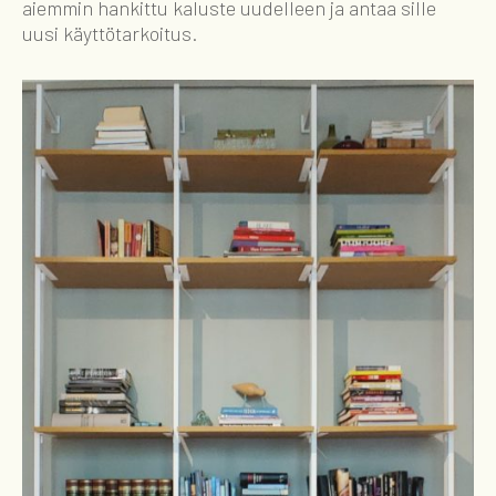
aiemmin hankittu kaluste uudelleen ja antaa sille
uusi käyttötarkoitus.