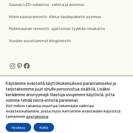
Saunan LED-valaistus: valinta ja asennus
Mökin saunaremontti: Kikka-laudepaketin asennus
Mökkisaunan remontti: ajattoman tyylikäs rimakatto
Vuoden suosituimmat blogitekstit
Instagram
Pinterest
Facebook
Käytämme evästeitä käyttökokemuksesi parantamiseksi ja
tarjotaksemme juuri sinulle personoitua sisältöä. Lisäksi
keräämme anonyymejä tilastoja sivujemme käytöstä, jotta
voimme tehdä niistä entistä paremmat.
Voit milloin tahansa muuttaa tekemääsi valintaa
evästesivullamme, jossa myös kerromme evästeiden käytöstä
tarkemmin
asetuksissa
.
Copyright 2023 – redwinerenovation.com
Hyväksy
Kiellä