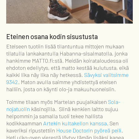
Eteinen osana kodin sisustusta
Eteiseen tuotiin lisää tilantuntua mittojen mukaan
tilatulla lankakantulla Habanna-sisalmatolla, jonka
hankimme MATTO.fi:stä. Meidän koirataloudessa oli
ehdoton edellytys, että matto kestää kulutusta, eikä
kaikki lika näy lika näy hetkessä.
Sävyksi valitsimme
9342
. Maton avulla saimme yhdistettyä eteisen
halliin, josta on käynti olo-ja makuuhuoneisiin.
Toimme tilaan myös Martelan puujalkaisen
Sola-
nojatuolin
käsinojilla. Siinä kenkien laitto sujuu
helpommin ja samalla tuoli tekee hallista
kodikkaamman
Artekin kultakellon kanssa
. Sen
kaveriksi ripustettiin
House Doctorin pyöreä peili
.
Heti ulko-oven vierestä löytyy tämän lisäksi kapea